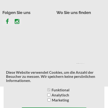
Folgen Sie uns
Wo Sie uns finden
Powered by
gmapgen fr
&
dna test online
Diese Website verwendet Cookies, um die Anzahl der
Besucher zu messen. Wir speichern keine persönlichen
Informationen.
Funktional
* = Die Preise verstehen sich inklusive MwSt. -
Analytisch
Marketing