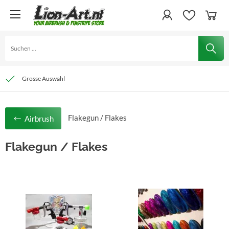
Grosse Lager
Schnelle Lieferung
Grosse Auswahl
Flakegun / Flakes
Airbrush
Flakegun / Flakes